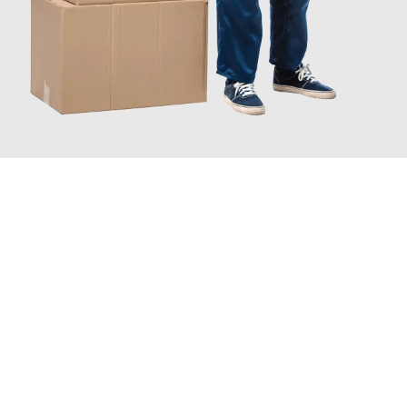
JETZT ANFRAGEN
Erleben Sie mit Umzugsmeister Schreiner Luzern, wie
einfach
und stressfrei Ihr Umzug Luzern Regensburg
sein kann. Unser
Expertenteam steht bereit, um Ihnen einen reibungslosen
Übergang in Ihr neues Zuhause zu garantieren.