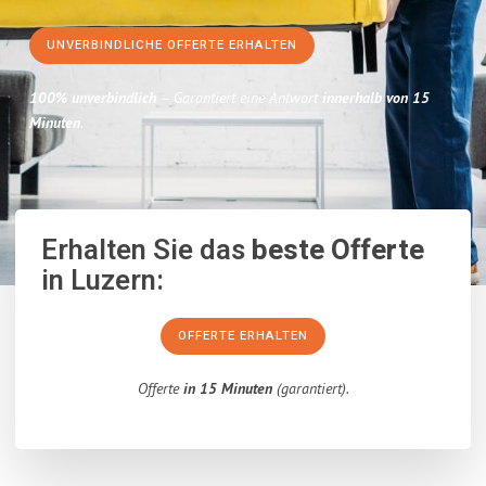
UNVERBINDLICHE OFFERTE ERHALTEN
100% unverbindlich
– Garantiert eine Antwort
innerhalb von 15
Minuten
.
Erhalten Sie das
beste Offerte
in Luzern:
OFFERTE ERHALTEN
Offerte
in 15 Minuten
(garantiert).