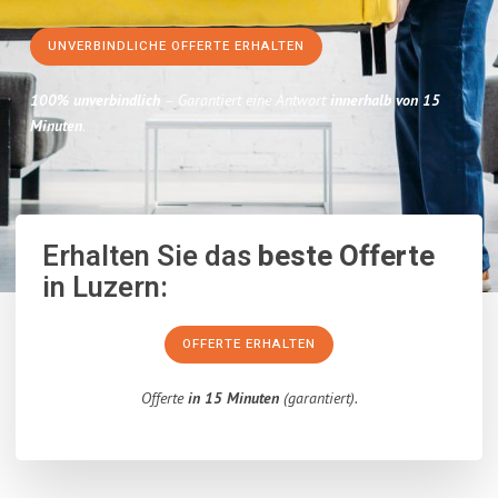
UNVERBINDLICHE OFFERTE ERHALTEN
100% unverbindlich
– Garantiert eine Antwort
innerhalb von 15
Minuten
.
Erhalten Sie das
beste Offerte
in Luzern:
OFFERTE ERHALTEN
Offerte
in 15 Minuten
(garantiert).