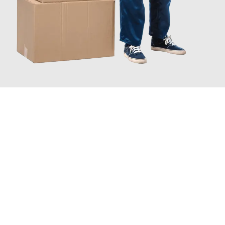
JETZT ANFRAGEN
Erleben Sie mit Umzugsmeister Schreiner Luzern, wie
einfach
und stressfrei Ihr Umzug Luzern Oberhausen
sein kann. Unser
Expertenteam steht bereit, um Ihnen einen reibungslosen
Übergang in Ihr neues Zuhause zu garantieren.