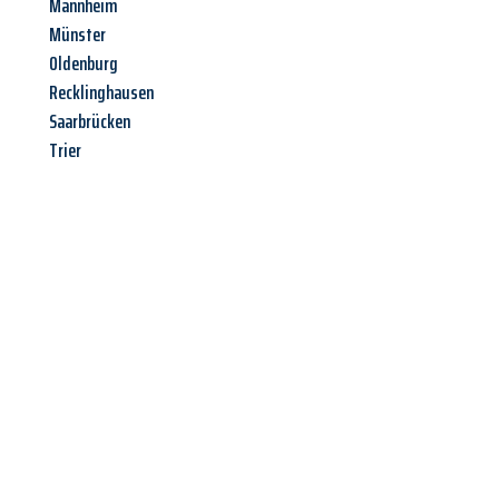
Mannheim
Münster
Oldenburg
Recklinghausen
Saarbrücken
Trier
Jetzt anfragen &
Offerte mit
Best-Preis
erhalten!
Schicken Sie uns jetzt Ihre unverbindliche Anfrage und sichern
Sie sich Ihre
individuelle Umzugsofferte für Ihr Anliegen in
Luzern
zum Best-Preis!