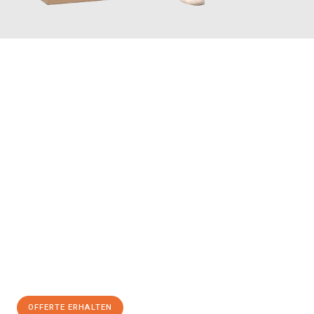
JETZT ANFRAGEN
Erleben Sie mit Umzugsmeister Schreiner Luzern, wie
einfach
und stressfrei Ihr Umzug Luzern Erfurt
sein kann. Unser
Expertenteam steht bereit, um Ihnen einen reibungslosen
Übergang in Ihr neues Zuhause zu garantieren.
Jetzt
unverbindliche Offerte
erhalten & 100
CHF sparen:
OFFERTE ERHALTEN
+41415880742