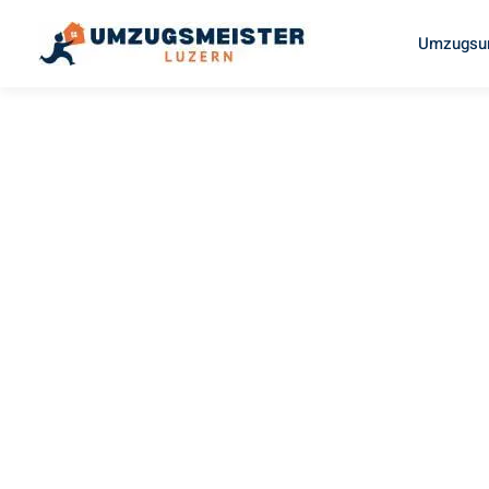
Umzugsun
UMZUGSMEISTER SCHREINER
Studenten
G
Luzern
Studentenumzug in Luzern kann so einfach sein! Erleben