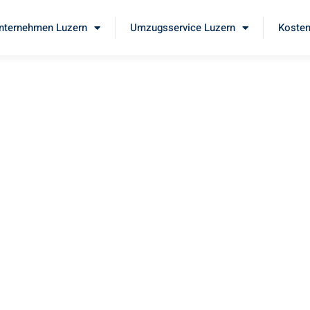
ternehmen Luzern
Umzugsservice Luzern
Kosten
umzu
 Sie unseren
erstklassigen