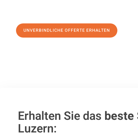
Service
und sichern Sie sich die
besten Preise in Luzern
. 
anfordern und den ersten Schritt machen:
UNVERBINDLICHE OFFERTE ERHALTEN
100% unverbindlich
– Garantiert eine Antwort
innerhalb von 15 Min
Erhalten Sie das
beste
Luzern: