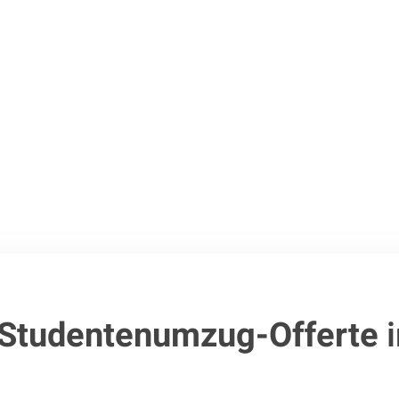
Jetzt Ihre individuelle Offerte
uten
.
 Studentenumzug-Offerte
i