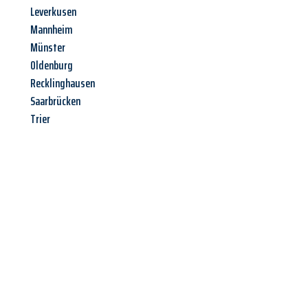
Leverkusen
Mannheim
Münster
Oldenburg
Recklinghausen
Saarbrücken
Trier
Jetzt anfragen &
Offerte mit
Best-Preis
erhalten!
Schicken Sie uns jetzt Ihre unverbindliche Anfrage und sichern
Sie sich Ihre
individuelle Umzugsofferte für Ihr Anliegen in