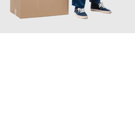
JETZT ANFRAGEN
Erleben Sie mit Umzugsmeister Schreiner Luzern, wie
einfach
und stressfrei Ihr Umzug Luzern Frankfurt
sein kann. Unser
Expertenteam steht bereit, um Ihnen einen reibungslosen
Übergang in Ihr neues Zuhause zu garantieren.
Jetzt
unverbindliche Offerte
erhalten & 100
CHF sparen: