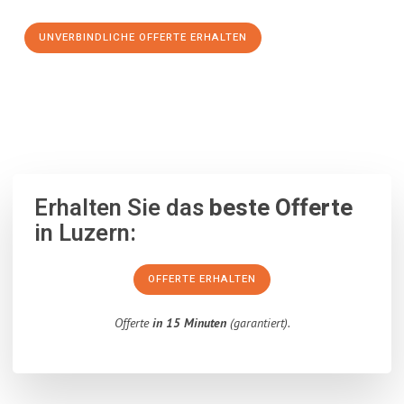
UNVERBINDLICHE OFFERTE ERHALTEN
100% unverbindlich
– Garantiert eine Antwort
innerhalb von 15
Minuten
.
Erhalten Sie das
beste Offerte
in Luzern:
OFFERTE ERHALTEN
Offerte
in 15 Minuten
(garantiert).