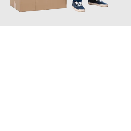
JETZT ANFRAGEN
Erleben Sie mit Umzugsmeister Schreiner Luzern, wie
einfach
und stressfrei Ihr Umzug Luzern Dresden
sein kann. Unser
Expertenteam steht bereit, um Ihnen einen reibungslosen
Übergang in Ihr neues Zuhause zu garantieren.
Jetzt
unverbindliche Offerte
erhalten & 100
CHF sparen: