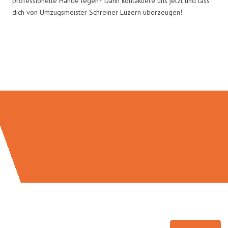
professionelle Hände legen? Dann kontaktiere uns jetzt und lass
dich von Umzugsmeister Schreiner Luzern überzeugen!
Umzugsmeister Schreiner in
Zahlen: