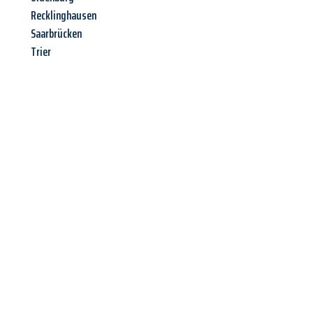
Recklinghausen
Saarbrücken
Trier
Jetzt anfragen &
Offerte mit
Best-Preis
erhalten!
Schicken Sie uns jetzt Ihre unverbindliche Anfrage und sichern
Sie sich Ihre
individuelle Umzugsofferte für Ihr Anliegen in
Luzern
zum Best-Preis!
Nutzen Sie die Gelegenheit für einen
stressfreien Umzug
mit
maximalem Komfort: