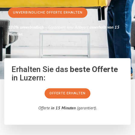
UNVERBINDLICHE OFFERTE ERHALTEN
100% unverbindlich
– Garantiert eine Antwort
innerhalb von 15
Minuten
.
Erhalten Sie das
beste Offerte
in Luzern:
OFFERTE ERHALTEN
Offerte
in 15 Minuten
(garantiert).