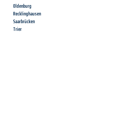
Oldenburg
Recklinghausen
Saarbrücken
Trier
Jetzt anfragen &
Offerte mit
Best-Preis
erhalten!
Schicken Sie uns jetzt Ihre unverbindliche Anfrage und sichern
Sie sich Ihre
individuelle Umzugsofferte für Ihr Anliegen in
Luzern
zum Best-Preis!
Nutzen Sie die Gelegenheit für einen
stressfreien Umzug
mit