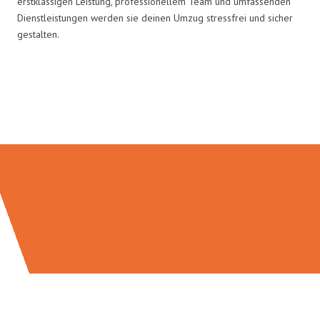
erstklassigen Leistung, professionellem Team und umfassenden
Dienstleistungen werden sie deinen Umzug stressfrei und sicher
gestalten.
Umzugsmeister Schreiner in
Zahlen: