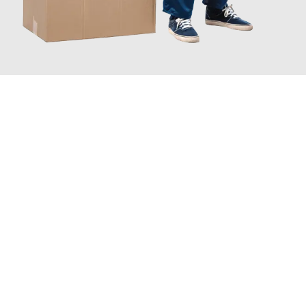
JETZT ANFRAGEN
Erleben Sie mit Umzugsmeister Schreiner Luzern, wie
einfach
und stressfrei Ihr Umzug Luzern Chemnitz
sein kann. Unser
Expertenteam steht bereit, um Ihnen einen reibungslosen
Übergang in Ihr neues Zuhause zu garantieren.
Jetzt
unverbindliche Offerte
erhalten & 100
CHF sparen: