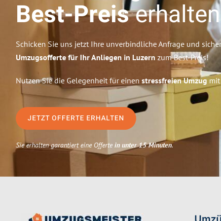
Best-Preis
erhalten
Schicken Sie uns jetzt Ihre unverbindliche Anfrage und sicher
Umzugsofferte für Ihr Anliegen in Luzern
zum Best-Preis!
Nutzen Sie die Gelegenheit für einen
stressfreien Umzug
mit
JETZT OFFERTE ERHALTEN
Sie erhalten garantiert eine Offerte
in unter 15 Minuten
.
Umzü