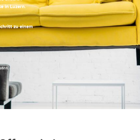
se in Luzern
.
Schritt zu einem
uten
.