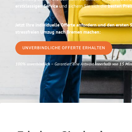
erstklassigen Service
und sichern Sie sich die
besten Prei
Jetzt Ihre individuelle Offerte anfordern und den ersten 
stressfreien Umzug nach Bremen machen:
UNVERBINDLICHE OFFERTE ERHALTEN
100% unverbindlich
– Garantiert eine Antwort
innerhalb von 15 Min