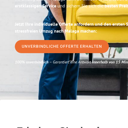
erstklassigen Service
und sichern Sie sich die
besten Prei
Jetzt Ihre individuelle Offerte anfordern und den ersten 
stressfreien Umzug nach Malaga machen:
UNVERBINDLICHE OFFERTE ERHALTEN
100% unverbindlich
– Garantiert eine Antwort
innerhalb von 15 Min