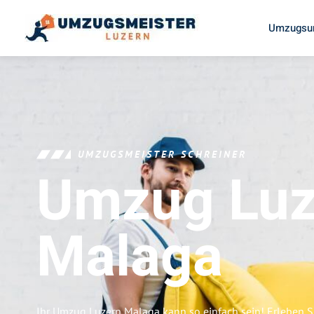
Umzugsun
UMZUGSMEISTER SCHREINER
Umzug Luz
Malaga
Ihr Umzug Luzern Malaga kann so einfach sein! Erleben S