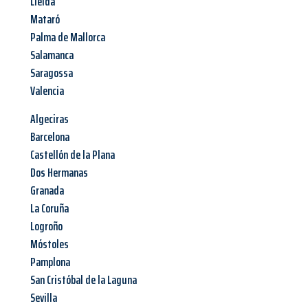
Lleida
Mataró
Palma de Mallorca
Salamanca
Saragossa
Valencia
Algeciras
Barcelona
Castellón de la Plana
Dos Hermanas
Granada
La Coruña
Logroño
Móstoles
Pamplona
San Cristóbal de la Laguna
Sevilla