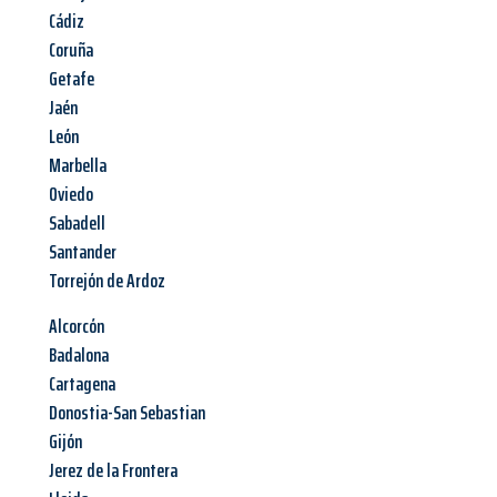
Cádiz
Coruña
Getafe
Jaén
León
Marbella
Oviedo
Sabadell
Santander
Torrejón de Ardoz
Alcorcón
Badalona
Cartagena
Donostia-San Sebastian
Gijón
Jerez de la Frontera