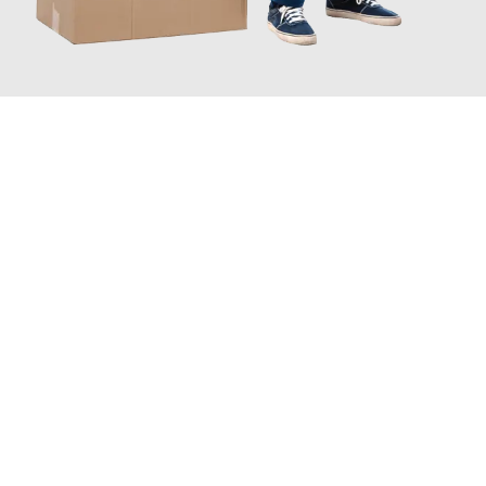
JETZT ANFRAGEN
Erleben Sie mit Umzugsmeister Schreiner Luzern, wie
einfach
und stressfrei Ihr Umzug Luzern Granada
sein kann. Unser
Expertenteam steht bereit, um Ihnen einen reibungslosen
Übergang in Ihr neues Zuhause zu garantieren.
Jetzt
unverbindliche Offerte
erhalten & 100
CHF sparen: