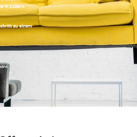
se in Luzern
.
Schritt zu einem
uten
.