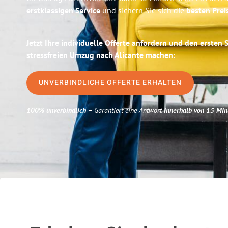
erstklassigen Service
und sichern Sie sich die
besten Prei
Jetzt Ihre individuelle Offerte anfordern und den ersten 
stressfreien Umzug nach Alicante machen:
UNVERBINDLICHE OFFERTE ERHALTEN
100% unverbindlich
– Garantiert eine Antwort
innerhalb von 15 Min