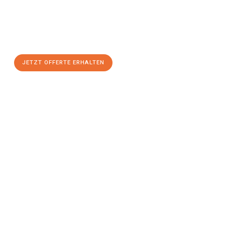
Nutzen Sie die Gelegenheit für einen
stressfreien Umzug
mit
maximalem Komfort:
JETZT OFFERTE ERHALTEN