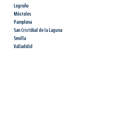
Logroño
Móstoles
Pamplona
San Cristóbal de la Laguna
Sevilla
Valladolid
Jetzt anfragen &
Offerte mit
Best-Preis
erhalten!
Schicken Sie uns jetzt Ihre unverbindliche Anfrage und sichern
Sie sich Ihre
individuelle Umzugsofferte für Ihr Anliegen in
Luzern
zum Best-Preis!