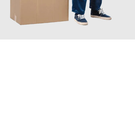
JETZT ANFRAGEN
Erleben Sie mit Umzugsmeister Schreiner Luzern, wie
einfach
und stressfrei Ihr Umzug Luzern Santander
sein kann. Unser
Expertenteam steht bereit, um Ihnen einen reibungslosen
Übergang in Ihr neues Zuhause zu garantieren.
Jetzt
unverbindliche Offerte
erhalten & 100