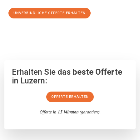
UNVERBINDLICHE OFFERTE ERHALTEN
100% unverbindlich
– Garantiert eine Antwort
innerhalb von 15
Minuten
.
Erhalten Sie das
beste Offerte
in Luzern:
OFFERTE ERHALTEN
Offerte
in 15 Minuten
(garantiert).