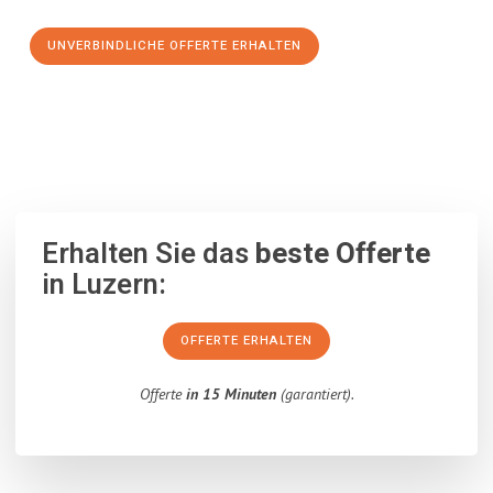
UNVERBINDLICHE OFFERTE ERHALTEN
100% unverbindlich
– Garantiert eine Antwort
innerhalb von 15
Minuten
.
Erhalten Sie das
beste Offerte
in Luzern:
OFFERTE ERHALTEN
Offerte
in 15 Minuten
(garantiert).