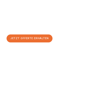
Sie sich Ihre
individuelle Umzugsofferte für Ihr Anliegen in
Luzern
zum Best-Preis!
Nutzen Sie die Gelegenheit für einen
stressfreien Umzug
mit
maximalem Komfort:
JETZT OFFERTE ERHALTEN