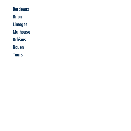
Bordeaux
Dijon
Limoges
Mulhouse
Orléans
Rouen
Tours
Jetzt anfragen &
Offerte mit
Best-Preis
erhalten!
Schicken Sie uns jetzt Ihre unverbindliche Anfrage und sichern