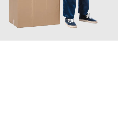
JETZT ANFRAGEN
Erleben Sie mit Umzugsmeister Schreiner Luzern, wie
einfach
und stressfrei Ihr Umzug Luzern Montpellier
sein kann. Unser
Expertenteam steht bereit, um Ihnen einen reibungslosen
Übergang in Ihr neues Zuhause zu garantieren.