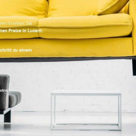
ein! Erleben Sie
ten Preise in Luzern
.
Schritt zu einem
uten
.