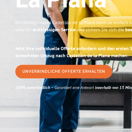
La Plana
Ihr Umzug Luzern Castellón de la Plana kann so einfach s
unseren
erstklassigen Service
und sichern Sie sich die
bes
Jetzt Ihre individuelle Offerte anfordern und den ersten 
stressfreien Umzug nach Castellón de la Plana machen:
UNVERBINDLICHE OFFERTE ERHALTEN
100% unverbindlich
– Garantiert eine Antwort
innerhalb von 15 Min