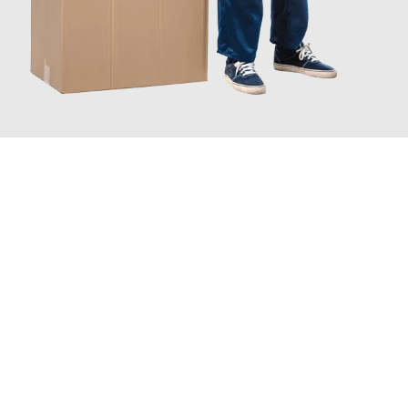
JETZT ANFRAGEN
Erleben Sie mit Umzugsmeister Schreiner Luzern, wie
einfach
und stressfrei Ihr Umzug Luzern Portsmouth
sein kann. Unser
Expertenteam steht bereit, um Ihnen einen reibungslosen
Übergang in Ihr neues Zuhause zu garantieren.