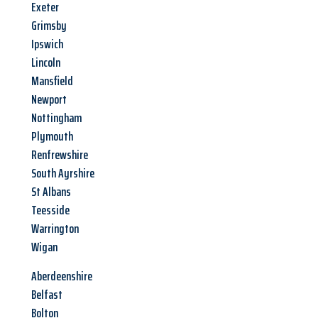
Exeter
Grimsby
Ipswich
Lincoln
Mansfield
Newport
Nottingham
Plymouth
Renfrewshire
South Ayrshire
St Albans
Teesside
Warrington
Wigan
Aberdeenshire
Belfast
Bolton