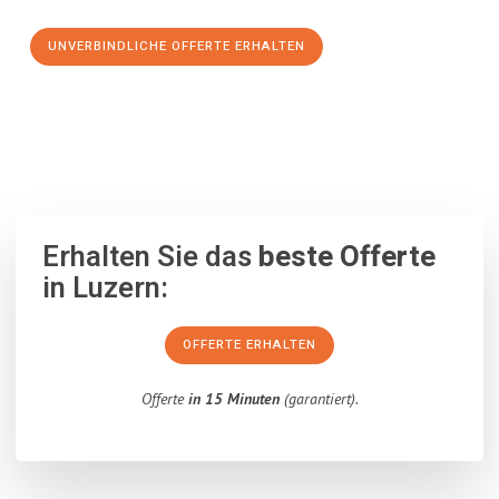
UNVERBINDLICHE OFFERTE ERHALTEN
100% unverbindlich
– Garantiert eine Antwort
innerhalb von 15
Minuten
.
Erhalten Sie das
beste Offerte
in Luzern:
OFFERTE ERHALTEN
Offerte
in 15 Minuten
(garantiert).