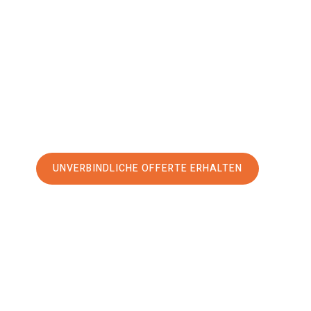
Hove
Ihr Umzug Luzern Brighton and Hove kann so einfach sein! 
erstklassigen Service
und sichern Sie sich die
besten Prei
Jetzt Ihre individuelle Offerte anfordern und den erst
stressfreien Umzug nach Brighton and Hove machen:
UNVERBINDLICHE OFFERTE ERHALTEN
100% unverbindlich
– Garantiert eine Antwort
innerhalb von 15 Min