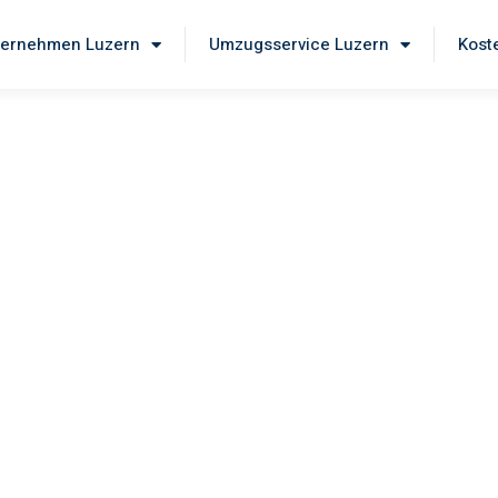
ernehmen Luzern
Umzugsservice Luzern
Kost
ern
nd