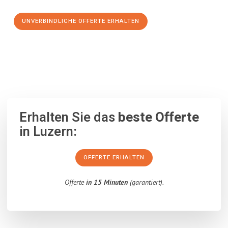
UNVERBINDLICHE OFFERTE ERHALTEN
100% unverbindlich
– Garantiert eine Antwort
innerhalb von 15
Minuten
.
Erhalten Sie das
beste Offerte
in Luzern:
OFFERTE ERHALTEN
Offerte
in 15 Minuten
(garantiert).