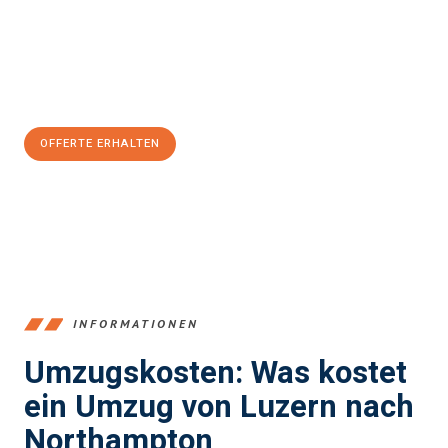
Übergang in Ihr neues Zuhause zu garantieren.
Jetzt
unverbindliche Offerte
erhalten & 100
CHF sparen:
OFFERTE ERHALTEN
+41415880742
INFORMATIONEN
Umzugskosten: Was kostet
ein Umzug von Luzern nach
Northampton