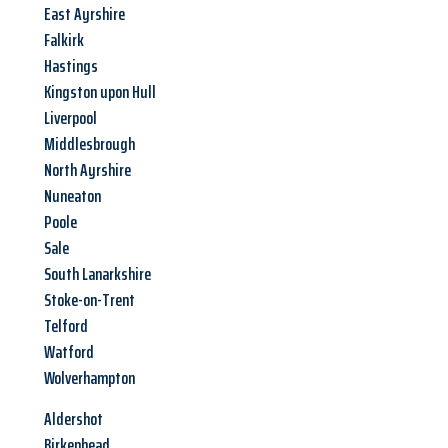
East Ayrshire
Falkirk
Hastings
Kingston upon Hull
Liverpool
Middlesbrough
North Ayrshire
Nuneaton
Poole
Sale
South Lanarkshire
Stoke-on-Trent
Telford
Watford
Wolverhampton
Aldershot
Birkenhead