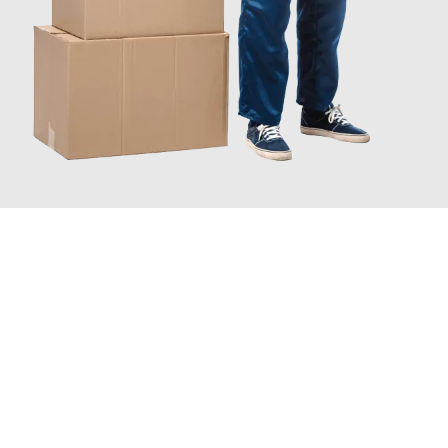
JETZT ANFRAGEN
Erleben Sie mit Umzugsmeister Schreiner Luzern, wie
einfach
und stressfrei Ihr Umzug Luzern Northampton
sein kann.
Unser Expertenteam steht bereit, um Ihnen einen reibungslosen