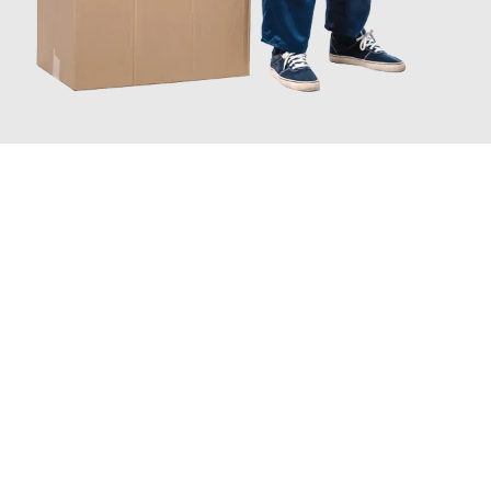
JETZT ANFRAGEN
Erleben Sie mit Umzugsmeister Schreiner Luzern, wie
einfach
und stressfrei Ihr Umzug Luzern Cambridge
sein kann. Unser
Expertenteam steht bereit, um Ihnen einen reibungslosen
Übergang in Ihr neues Zuhause zu garantieren.
Jetzt
unverbindliche Offerte
erhalten & 100