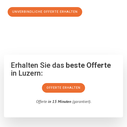
UNVERBINDLICHE OFFERTE ERHALTEN
100% unverbindlich
– Garantiert eine Antwort
innerhalb von 15
Minuten
.
Erhalten Sie das
beste Offerte
in Luzern:
OFFERTE ERHALTEN
Offerte
in 15 Minuten
(garantiert).