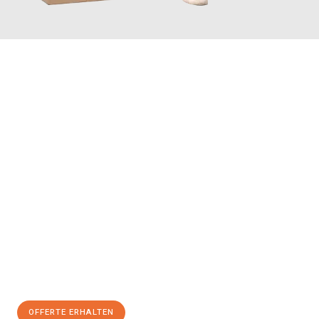
JETZT ANFRAGEN
Erleben Sie mit Umzugsmeister Schreiner Luzern, wie
einfach
und stressfrei Ihr Umzug Luzern Belfast
sein kann. Unser
Expertenteam steht bereit, um Ihnen einen reibungslosen
Übergang in Ihr neues Zuhause zu garantieren.
Jetzt
unverbindliche Offerte
erhalten & 100
CHF sparen:
OFFERTE ERHALTEN
+41415880742