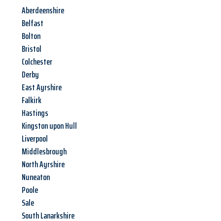
Aberdeenshire
Belfast
Bolton
Bristol
Colchester
Derby
East Ayrshire
Falkirk
Hastings
Kingston upon Hull
Liverpool
Middlesbrough
North Ayrshire
Nuneaton
Poole
Sale
South Lanarkshire