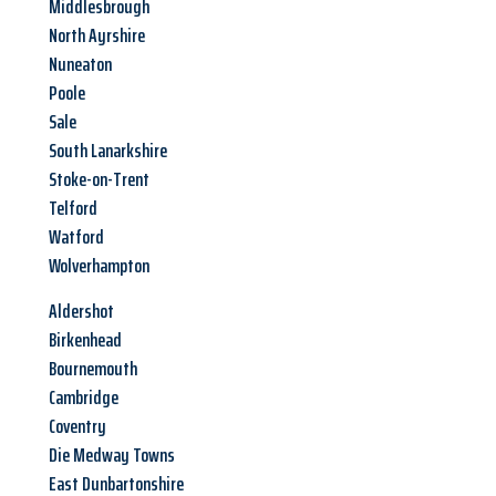
Middlesbrough
North Ayrshire
Nuneaton
Poole
Sale
South Lanarkshire
Stoke-on-Trent
Telford
Watford
Wolverhampton
Aldershot
Birkenhead
Bournemouth
Cambridge
Coventry
Die Medway Towns
East Dunbartonshire