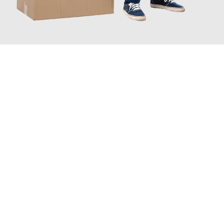
JETZT ANFRAGEN
Erleben Sie mit Umzugsmeister Schreiner Luzern, wie
einfach
und stressfrei Ihr Umzug Luzern Newport
sein kann. Unser
Expertenteam steht bereit, um Ihnen einen reibungslosen
Übergang in Ihr neues Zuhause zu garantieren.
Jetzt
unverbindliche Offerte
erhalten & 100
CHF sparen: