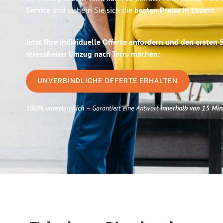
Service
und sichern Sie sich die
besten Preise in Luzern
.
Jetzt Ihre individuelle Offerte anfordern und den ersten 
stressfreien Umzug nach Terni machen:
UNVERBINDLICHE OFFERTE ERHALTEN
100% unverbindlich
– Garantiert eine Antwort
innerhalb von 15 Min