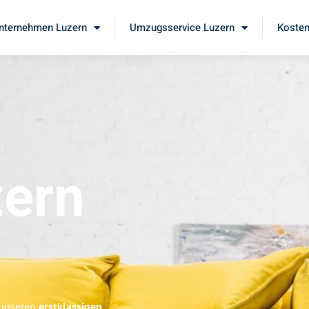
ternehmen Luzern
Umzugsservice Luzern
Kosten
ern
 unseren
erstklassigen