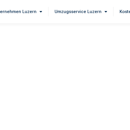
ernehmen Luzern
Umzugsservice Luzern
Kost
ern
lia
en Sie unseren