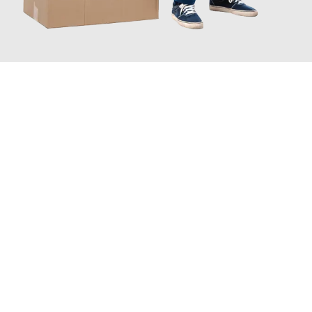
JETZT ANFRAGEN
Erleben Sie mit Umzugsmeister Schreiner Luzern, wie
einfach
und stressfrei Ihr Umzug Luzern Ancona
sein kann. Unser
Expertenteam steht bereit, um Ihnen einen reibungslosen
Übergang in Ihr neues Zuhause zu garantieren.
Jetzt
unverbindliche Offerte
erhalten & 100
CHF sparen: