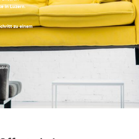
se in Luzern
.
Schritt zu einem
uten
.