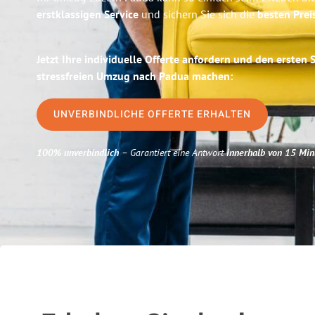
erstklassigen Service
und sichern Sie sich die
besten Prei
Jetzt Ihre individuelle Offerte anfordern und den ersten 
stressfreien Umzug nach Padua machen:
UNVERBINDLICHE OFFERTE ERHALTEN
100% unverbindlich
– Garantiert eine Antwort
innerhalb von 15 Min