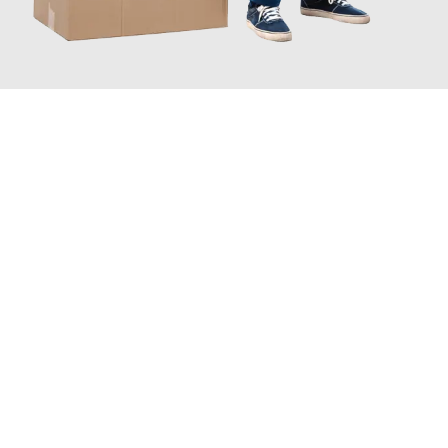
JETZT ANFRAGEN
Erleben Sie mit Umzugsmeister Schreiner Luzern, wie
einfach
und stressfrei Ihr Umzug Luzern Messina
sein kann. Unser
Expertenteam steht bereit, um Ihnen einen reibungslosen
Übergang in Ihr neues Zuhause zu garantieren.
Jetzt
unverbindliche Offerte
erhalten & 100
CHF sparen: