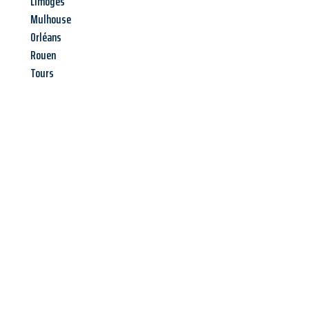
Limoges
Mulhouse
Orléans
Rouen
Tours
Jetzt anfragen &
Offerte mit
Best-Preis
erhalten!
Schicken Sie uns jetzt Ihre unverbindliche Anfrage und sichern
Sie sich Ihre
individuelle Umzugsofferte für Ihr Anliegen in
Luzern
zum Best-Preis!
Nutzen Sie die Gelegenheit für einen
stressfreien Umzug
mit