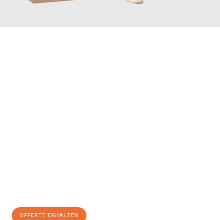
JETZT ANFRAGEN
Erleben Sie mit Umzugsmeister Schreiner Luzern, wie
einfach
und stressfrei Ihr Umzug Luzern Nancy
sein kann. Unser
Expertenteam steht bereit, um Ihnen einen reibungslosen
Übergang in Ihr neues Zuhause zu garantieren.
Jetzt
unverbindliche Offerte
erhalten & 100
CHF sparen:
OFFERTE ERHALTEN
+41415880742