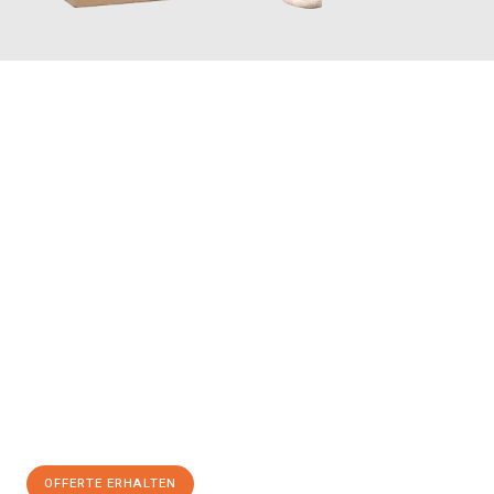
JETZT ANFRAGEN
Erleben Sie mit Umzugsmeister Schreiner Luzern, wie
einfach
und stressfrei Ihr Umzug Luzern Tours
sein kann. Unser
Expertenteam steht bereit, um Ihnen einen reibungslosen
Übergang in Ihr neues Zuhause zu garantieren.
Jetzt
unverbindliche Offerte
erhalten & 100
CHF sparen:
OFFERTE ERHALTEN
+41415880742