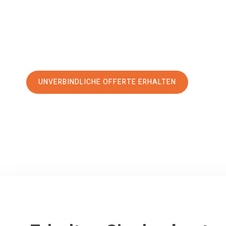
erstklassigen Service
und sichern Sie sich die
besten Prei
Jetzt Ihre individuelle Offerte anfordern und den erst
stressfreien Umzug nach Amiens machen:
UNVERBINDLICHE OFFERTE ERHALTEN
100% unverbindlich
– Garantiert eine Antwort
innerhalb von 15 Min