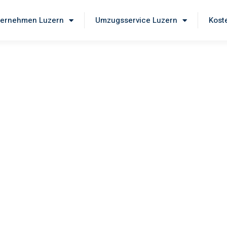
ernehmen Luzern
Umzugsservice Luzern
Kost
ern
 unseren