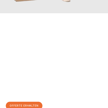
JETZT ANFRAGEN
Erleben Sie mit Umzugsmeister Schreiner Luzern, wie
einfach
und stressfrei Ihr Umzug Luzern Meyrin
sein kann. Unser
Expertenteam steht bereit, um Ihnen einen reibungslosen
Übergang in Ihr neues Zuhause zu garantieren.
Jetzt
unverbindliche Offerte
erhalten & 100
CHF sparen:
OFFERTE ERHALTEN
+41415880742