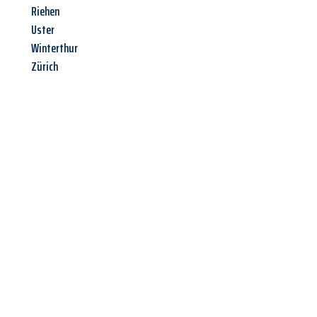
Riehen
Uster
Winterthur
Zürich
Jetzt anfragen &
Offerte mit
Best-Preis
erhalten!
Schicken Sie uns jetzt Ihre unverbindliche Anfrage und sichern
Sie sich Ihre
individuelle Umzugsofferte für Ihr Anliegen in
Luzern
zum Best-Preis!
Nutzen Sie die Gelegenheit für einen
stressfreien Umzug
mit