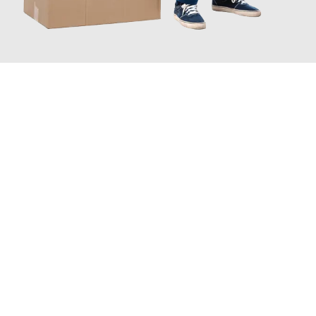
JETZT ANFRAGEN
Erleben Sie mit Umzugsmeister Schreiner Luzern, wie
einfach
und stressfrei Ihr Umzug Luzern Shauliai
sein kann. Unser
Expertenteam steht bereit, um Ihnen einen reibungslosen
Übergang in Ihr neues Zuhause zu garantieren.
Jetzt
unverbindliche Offerte
erhalten & 100
CHF sparen: