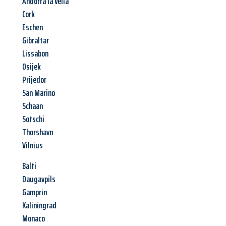
Andorra la Vella
Cork
Eschen
Gibraltar
Lissabon
Osijek
Prijedor
San Marino
Schaan
Sotschi
Thorshavn
Vilnius
Balti
Daugavpils
Gamprin
Kaliningrad
Monaco