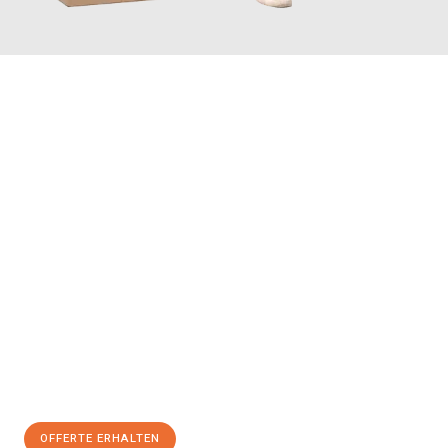
JETZT ANFRAGEN
Erleben Sie mit Umzugsmeister Schreiner Luzern, wie
einfach
und stressfrei Ihr Umzug Luzern Paphos
sein kann. Unser
Expertenteam steht bereit, um Ihnen einen reibungslosen
Übergang in Ihr neues Zuhause zu garantieren.
Jetzt
unverbindliche Offerte
erhalten & 100
CHF sparen:
OFFERTE ERHALTEN
+41415880742