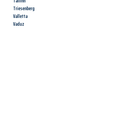
Tallinn
Triesenberg
Valletta
Vaduz
Jetzt anfragen &
Offerte mit
Best-Preis
erhalten!
Schicken Sie uns jetzt Ihre unverbindliche Anfrage und sichern
Sie sich Ihre
individuelle Umzugsofferte für Ihr Anliegen in
Luzern
zum Best-Preis!
Nutzen Sie die Gelegenheit für einen
stressfreien Umzug
mit
maximalem Komfort: