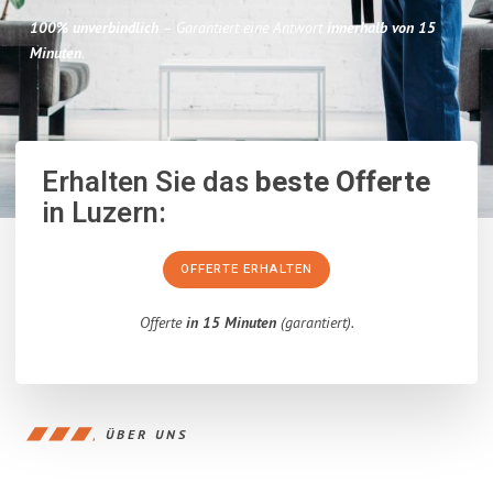
100% unverbindlich
– Garantiert eine Antwort
innerhalb von 15
Minuten
.
Erhalten Sie das
beste Offerte
in Luzern:
OFFERTE ERHALTEN
Offerte
in 15 Minuten
(garantiert).
ÜBER UNS