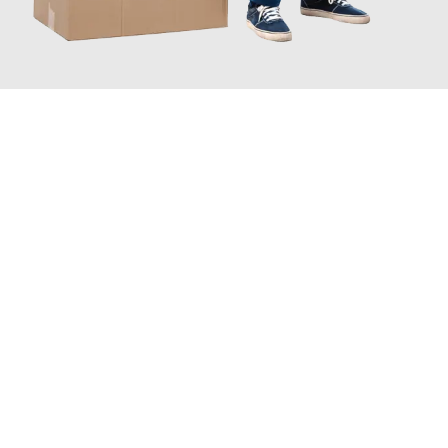
JETZT ANFRAGEN
Erleben Sie mit Umzugsmeister Schreiner Luzern, wie
einfach
und stressfrei Ihr Umzug Luzern Amadora
sein kann. Unser
Expertenteam steht bereit, um Ihnen einen reibungslosen
Übergang in Ihr neues Zuhause zu garantieren.
Jetzt
unverbindliche Offerte
erhalten & 100
CHF sparen: