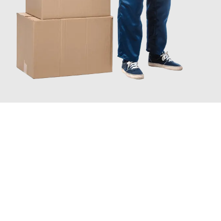
JETZT ANFRAGEN
Erleben Sie mit Umzugsmeister Schreiner Luzern, wie
einfach
und stressfrei Ihr Umzug Luzern Sankt Petersburg
sein kann.
Unser Expertenteam steht bereit, um Ihnen einen reibungslosen