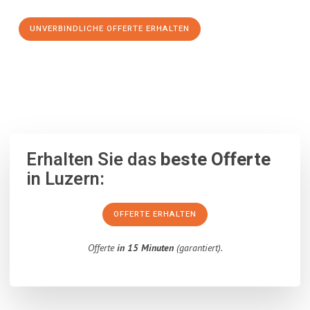
UNVERBINDLICHE OFFERTE ERHALTEN
100% unverbindlich
– Garantiert eine Antwort
innerhalb von 15
Minuten
.
Erhalten Sie das
beste Offerte
in Luzern:
OFFERTE ERHALTEN
Offerte
in 15 Minuten
(garantiert).