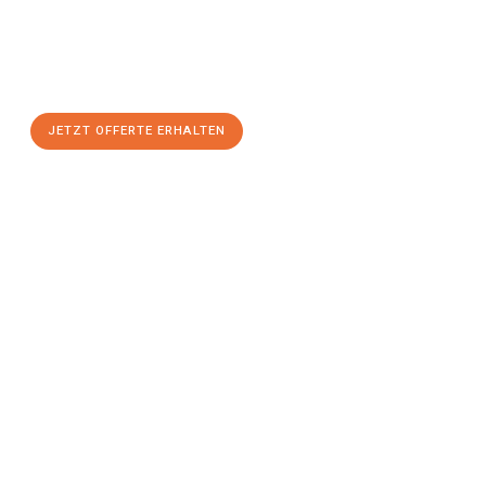
Nutzen Sie die Gelegenheit für einen
stressfreien Umzug
mit
maximalem Komfort:
JETZT OFFERTE ERHALTEN