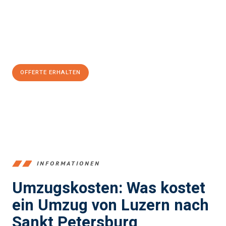
Übergang in Ihr neues Zuhause zu garantieren.
Jetzt
unverbindliche Offerte
erhalten & 100
CHF sparen:
OFFERTE ERHALTEN
+41415880742
INFORMATIONEN
Umzugskosten: Was kostet
ein Umzug von Luzern nach
Sankt Petersburg