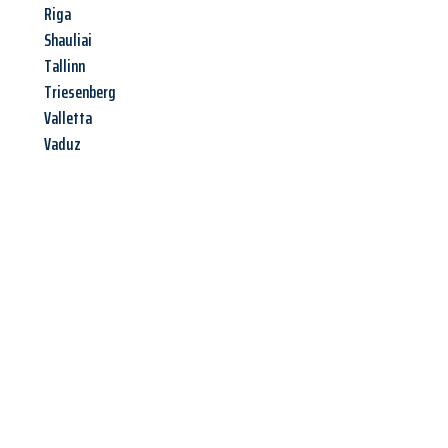
Riga
Shauliai
Tallinn
Triesenberg
Valletta
Vaduz
Jetzt anfragen &
Offerte mit
Best-Preis
erhalten!
Schicken Sie uns jetzt Ihre unverbindliche Anfrage und sichern
Sie sich Ihre
individuelle Umzugsofferte für Ihr Anliegen in
Luzern
zum Best-Preis!