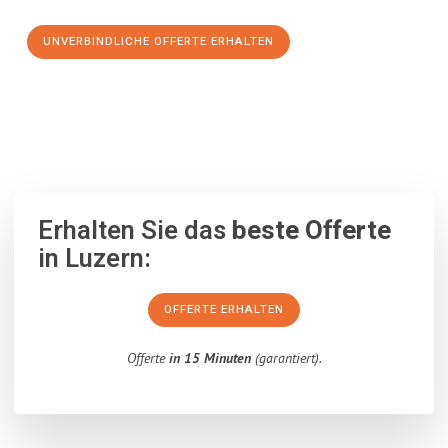
UNVERBINDLICHE OFFERTE ERHALTEN
100% unverbindlich
– Garantiert eine Antwort
innerhalb von 15
Minuten
.
Erhalten Sie das
beste Offerte
in Luzern:
OFFERTE ERHALTEN
Offerte
in 15 Minuten
(garantiert).