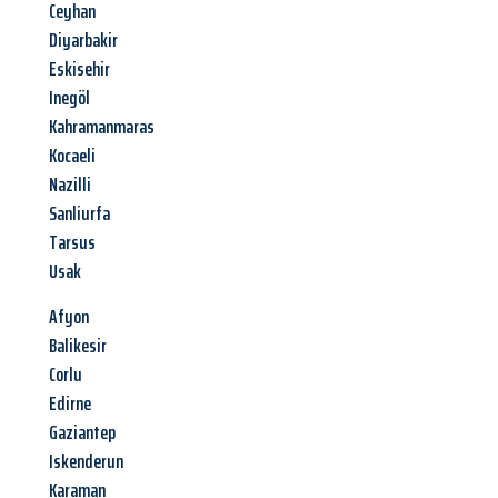
Ceyhan
Diyarbakir
Eskisehir
Inegöl
Kahramanmaras
Kocaeli
Nazilli
Sanliurfa
Tarsus
Usak
Afyon
Balikesir
Corlu
Edirne
Gaziantep
Iskenderun
Karaman