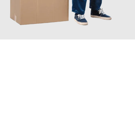
JETZT ANFRAGEN
Erleben Sie mit Umzugsmeister Schreiner Luzern, wie
einfach
und stressfrei Ihr Umzug Luzern Viransehir
sein kann. Unser
Expertenteam steht bereit, um Ihnen einen reibungslosen
Übergang in Ihr neues Zuhause zu garantieren.
Jetzt
unverbindliche Offerte
erhalten & 100