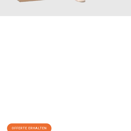
JETZT ANFRAGEN
Erleben Sie mit Umzugsmeister Schreiner Luzern, wie
einfach
und stressfrei Ihr Umzug Luzern Ceyhan
sein kann. Unser
Expertenteam steht bereit, um Ihnen einen reibungslosen
Übergang in Ihr neues Zuhause zu garantieren.
Jetzt
unverbindliche Offerte
erhalten & 100
CHF sparen:
OFFERTE ERHALTEN
+41415880742