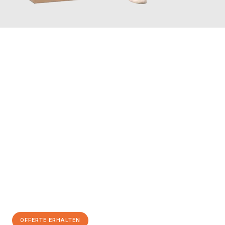
JETZT ANFRAGEN
Erleben Sie mit Umzugsmeister Schreiner Luzern, wie
einfach
und stressfrei Ihr Umzug Luzern Inegöl
sein kann. Unser
Expertenteam steht bereit, um Ihnen einen reibungslosen
Übergang in Ihr neues Zuhause zu garantieren.
Jetzt
unverbindliche Offerte
erhalten & 100
CHF sparen:
OFFERTE ERHALTEN
+41415880742