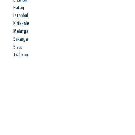
Hatay
Istanbul
Kirikkale
Malatya
Sakarya
Sivas
Trabzon
Jetzt anfragen &
Offerte mit
Best-Preis
erhalten!
Schicken Sie uns jetzt Ihre unverbindliche Anfrage und sichern