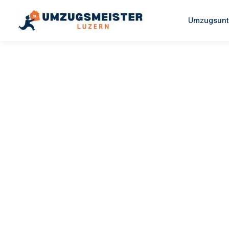
Umzugsunt
UMZUGSMEISTER SCHREINER
Umzug Luz
Siverek
Ihr Umzug Luzern Siverek kann so einfach sein! Erleben Sie