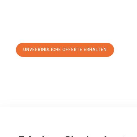
erstklassigen Service
und sichern Sie sich die
besten Prei
Jetzt Ihre individuelle Offerte anfordern und den erst
stressfreien Umzug nach Siverek machen:
UNVERBINDLICHE OFFERTE ERHALTEN
100% unverbindlich
– Garantiert eine Antwort
innerhalb von 15 Min