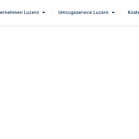
ernehmen Luzern
Umzugsservice Luzern
Kost
ern
 unseren