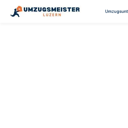
Umzugsunt
UMZUGSMEISTER SCHREINER
Umzug Luz
Oulu
Ihr Umzug Luzern Oulu kann so einfach sein! Erleben Sie u