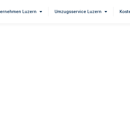
ernehmen Luzern
Umzugsservice Luzern
Kost
ern
nseren
erstklassigen