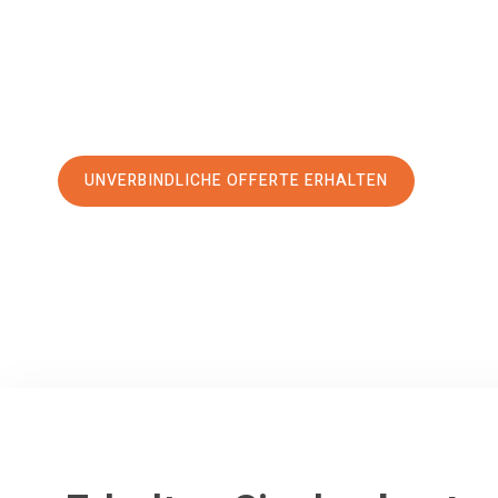
Service
und sichern Sie sich die
besten Preise in Luzern
.
Jetzt Ihre individuelle Offerte anfordern und den erst
stressfreien Umzug nach Oulu machen:
UNVERBINDLICHE OFFERTE ERHALTEN
100% unverbindlich
– Garantiert eine Antwort
innerhalb von 15 Min