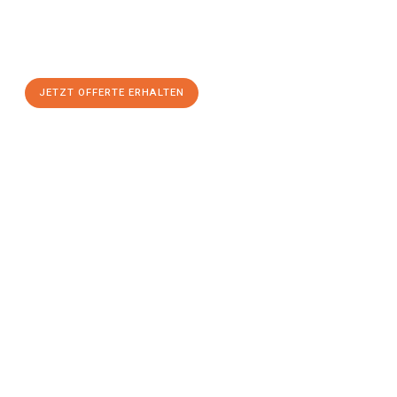
Nutzen Sie die Gelegenheit für einen
stressfreien Umzug
mit
maximalem Komfort:
JETZT OFFERTE ERHALTEN