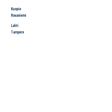
Kuopio
Rovaniemi
Lahti
Tampere
Jetzt anfragen &
Offerte mit
Best-Preis
erhalten!
Schicken Sie uns jetzt Ihre unverbindliche Anfrage und sichern
Sie sich Ihre
individuelle Umzugsofferte für Ihr Anliegen in
Luzern
zum Best-Preis!