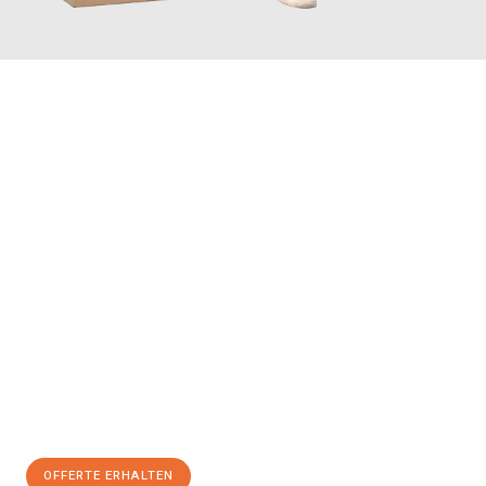
JETZT ANFRAGEN
Erleben Sie mit Umzugsmeister Schreiner Luzern, wie
einfach
und stressfrei Ihr Umzug Luzern Kuopio
sein kann. Unser
Expertenteam steht bereit, um Ihnen einen reibungslosen
Übergang in Ihr neues Zuhause zu garantieren.
Jetzt
unverbindliche Offerte
erhalten & 100
CHF sparen:
OFFERTE ERHALTEN
+41415880742