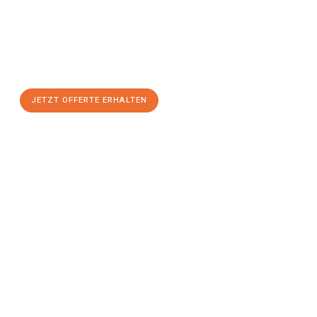
Luzern
zum Best-Preis!
Nutzen Sie die Gelegenheit für einen
stressfreien Umzug
mit
maximalem Komfort:
JETZT OFFERTE ERHALTEN