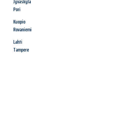
Jyväskylä
Pori
Kuopio
Rovaniemi
Lahti
Tampere
Jetzt anfragen &
Offerte mit
Best-Preis
erhalten!
Schicken Sie uns jetzt Ihre unverbindliche Anfrage und sichern
Sie sich Ihre
individuelle Umzugsofferte für Ihr Anliegen in