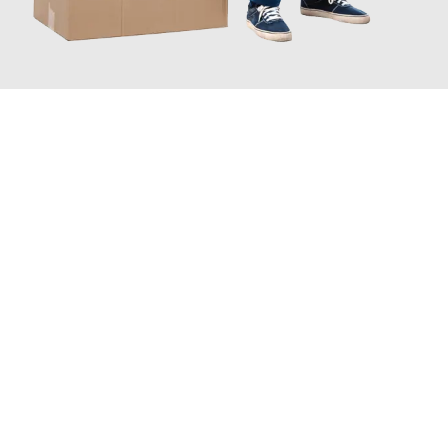
JETZT ANFRAGEN
Erleben Sie mit Umzugsmeister Schreiner Luzern, wie
einfach
und stressfrei Ihr Umzug Luzern Helsinki
sein kann. Unser
Expertenteam steht bereit, um Ihnen einen reibungslosen
Übergang in Ihr neues Zuhause zu garantieren.
Jetzt
unverbindliche Offerte
erhalten & 100
CHF sparen: