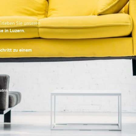
Erleben Sie unseren
se in Luzern
.
Schritt zu einem
uten
.