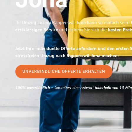
Jona
Ihr Umzug Luzern Rapperswil-Jona kann so einfach sein! 
erstklassigen Service
und sichern Sie sich die
besten Prei
Jetzt Ihre individuelle Offerte anfordern und den ersten 
stressfreien Umzug nach Rapperswil-Jona machen:
UNVERBINDLICHE OFFERTE ERHALTEN
100% unverbindlich
– Garantiert eine Antwort
innerhalb von 15 Min