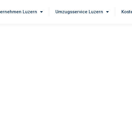
ernehmen Luzern
Umzugsservice Luzern
Kost
ern
Sie unseren