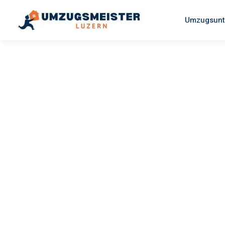
Umzugsunt
UMZUGSMEISTER SCHREINER
Umzug Luz
Dübendorf
Ihr Umzug Luzern Dübendorf kann so einfach sein! Erleben 