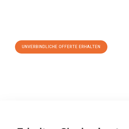
erstklassigen Service
und sichern Sie sich die
besten Prei
Jetzt Ihre individuelle Offerte anfordern und den erst
stressfreien Umzug nach Dübendorf machen:
UNVERBINDLICHE OFFERTE ERHALTEN
100% unverbindlich
– Garantiert eine Antwort
innerhalb von 15 Min