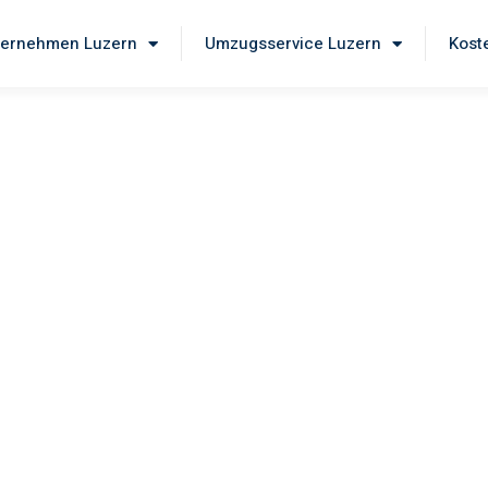
ernehmen Luzern
Umzugsservice Luzern
Kost
ern
Sie unseren