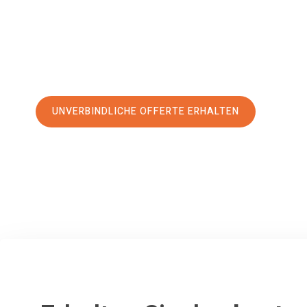
erstklassigen Service
und sichern Sie sich die
besten Prei
Jetzt Ihre individuelle Offerte anfordern und den erst
stressfreien Umzug nach Stockholm machen:
UNVERBINDLICHE OFFERTE ERHALTEN
100% unverbindlich
– Garantiert eine Antwort
innerhalb von 15 Min