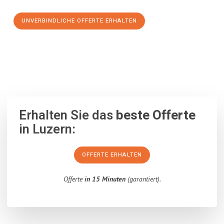
UNVERBINDLICHE OFFERTE ERHALTEN
100% unverbindlich
– Garantiert eine Antwort
innerhalb von 15
Minuten
.
Erhalten Sie das
beste Offerte
in Luzern:
OFFERTE ERHALTEN
Offerte
in 15 Minuten
(garantiert).