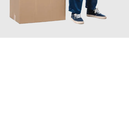
JETZT ANFRAGEN
Erleben Sie mit Umzugsmeister Schreiner Luzern, wie
einfach
und stressfrei Ihr Umzug Luzern Karlkrona
sein kann. Unser
Expertenteam steht bereit, um Ihnen einen reibungslosen
Übergang in Ihr neues Zuhause zu garantieren.
Jetzt
unverbindliche Offerte
erhalten & 100