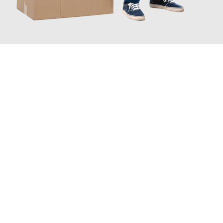
JETZT ANFRAGEN
Erleben Sie mit Umzugsmeister Schreiner Luzern, wie
einfach
und stressfrei Ihr Umzug Luzern Horsens
sein kann. Unser
Expertenteam steht bereit, um Ihnen einen reibungslosen
Übergang in Ihr neues Zuhause zu garantieren.
Jetzt
unverbindliche Offerte
erhalten & 100
CHF sparen: