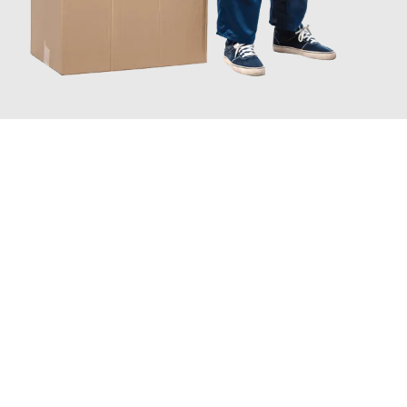
JETZT ANFRAGEN
Erleben Sie mit Umzugsmeister Schreiner Luzern, wie
einfach
und stressfrei Ihr Umzug Luzern Holstebro
sein kann. Unser
Expertenteam steht bereit, um Ihnen einen reibungslosen
Übergang in Ihr neues Zuhause zu garantieren.
Jetzt
unverbindliche Offerte
erhalten & 100