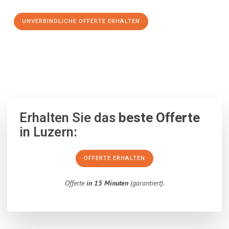
UNVERBINDLICHE OFFERTE ERHALTEN
100% unverbindlich
– Garantiert eine Antwort
innerhalb von 15
Minuten
.
Erhalten Sie das
beste Offerte
in Luzern:
OFFERTE ERHALTEN
Offerte
in 15 Minuten
(garantiert).