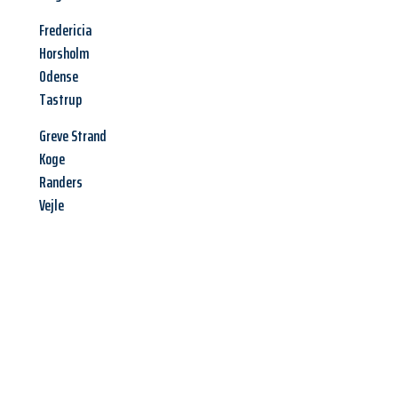
Fredericia
Horsholm
Odense
Tastrup
Greve Strand
Koge
Randers
Vejle
Jetzt anfragen &
Offerte mit
Best-Preis
erhalten!