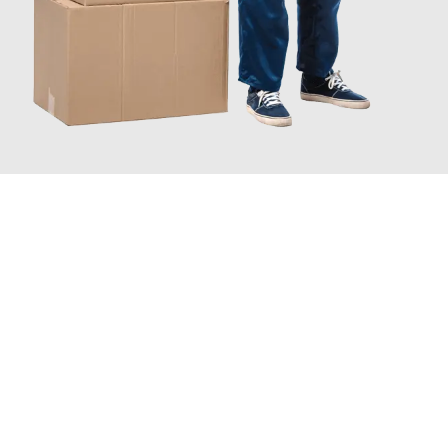
JETZT ANFRAGEN
Erleben Sie mit Umzugsmeister Schreiner Luzern, wie
einfach
und stressfrei Ihr Umzug Luzern Reichenberg
sein kann. Unser
Expertenteam steht bereit, um Ihnen einen reibungslosen
Übergang in Ihr neues Zuhause zu garantieren.