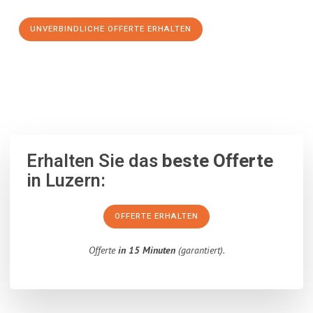
UNVERBINDLICHE OFFERTE ERHALTEN
100% unverbindlich
– Garantiert eine Antwort
innerhalb von 15
Minuten
.
Erhalten Sie das
beste Offerte
in Luzern:
OFFERTE ERHALTEN
Offerte
in 15 Minuten
(garantiert).