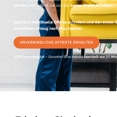
Service
und sichern Sie sich die
besten Preise in Luzern
.
Jetzt Ihre individuelle Offerte anfordern und den ersten 
stressfreien Umzug nach Ptuj machen:
UNVERBINDLICHE OFFERTE ERHALTEN
100% unverbindlich
– Garantiert eine Antwort
innerhalb von 15 Min