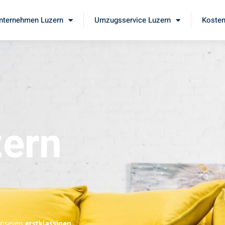
ternehmen Luzern
Umzugsservice Luzern
Kosten
ern
 unseren
erstklassigen